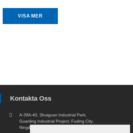
VISA MER
Kontakta Oss
A-39A-40, Shuiguan Industrial Park,
Guanling Industrial Project, Fuding City,
Ningde City, Fujian-Provinsen.