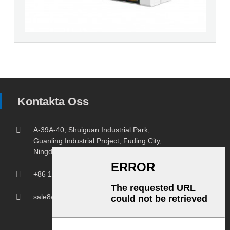
Kontakta Oss
A-39A-40, Shuiguan Industrial Park,
Guanling Industrial Project, Fuding City,
Ningde City, Fujian-Provinsen.
+86 18150207107
sale8@chprintingmachine.com