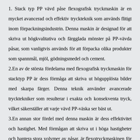
1. Stack typ PP vävd påse flexografisk tryckmaskin är en
mycket avancerad och effektiv tryckteknik som används flitigt
inom förpackningsindustrin. Denna maskin är designad för att
skriva ut högkvalitativa och färgglada mönster på PP-vävda
påsar, som vanligtvis används för att förpacka olika produkter
som spannmål, mjöl, gödningsmedel och cement.
2.En av de största fördelarna med flexografisk tryckmaskin för
stacktyp PP är dess förmåga att skriva ut högupplösta bilder
med skarpa färger. Denna teknik använder avancerade
trycktekniker som resulterar i exakta och konsekventa tryck,
vilket säkerställer att varje vävd PP-väska ser bäst ut.
3.En annan stor fördel med denna maskin är dess effektivitet
och hastighet. Med förmågan att skriva ut i höga hastigheter
och hantera stora volymer av påsar, är flexotryckmaskinen för