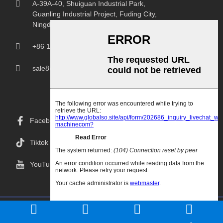
A-39A-40, Shuiguan Industrial Park,
Guanling Industrial Project, Fuding City,
Ningde City, Fujian-Provinsen.
+86 18150207107
sale8@chprintingmachine.com
Facebook
Tiktok
YouTube
Copyright© 2024 Goodao.Cn Alla Rättigheter Förbehålls