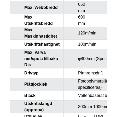
650
850
Max. Webbbredd
mm
mm
Max.
600
800
Utskriftsbredd
mm
mm
Max.
120m/min
Maskinhastighet
Utskriftshastighet
100m/min
Max. Varva
ner/spola tillbaka
φ800mm (Specialstor
Dia.
Drivtyp
Pinnremsdrift
Fotopolymerplåt 1,7 
Plåttjocklek
specificeras)
Bläck
Vattenbaserat bläck 
Utskriftslängd
300mm-1000mm (Spec
(upprepa)
Utbud av
LDPE, LLDPE, HDPE